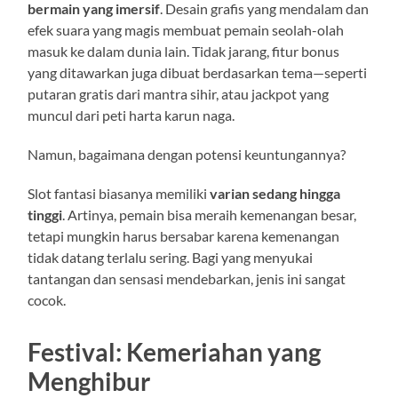
bermain yang imersif
. Desain grafis yang mendalam dan
efek suara yang magis membuat pemain seolah-olah
masuk ke dalam dunia lain. Tidak jarang, fitur bonus
yang ditawarkan juga dibuat berdasarkan tema—seperti
putaran gratis dari mantra sihir, atau jackpot yang
muncul dari peti harta karun naga.
Namun, bagaimana dengan potensi keuntungannya?
Slot fantasi biasanya memiliki
varian sedang hingga
tinggi
. Artinya, pemain bisa meraih kemenangan besar,
tetapi mungkin harus bersabar karena kemenangan
tidak datang terlalu sering. Bagi yang menyukai
tantangan dan sensasi mendebarkan, jenis ini sangat
cocok.
Festival: Kemeriahan yang
Menghibur