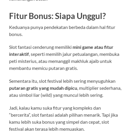
Fitur Bonus: Siapa Unggul?
Keduanya punya pendekatan berbeda dalam hal fitur
bonus.
Slot fantasi cenderung memiliki
mini game atau fitur
interaktif
, seperti memilih jalur petualangan, membuka
peti misterius, atau memanggil makhluk ajaib untuk
membantu memicu putaran gratis.
Sementara itu, slot festival lebih sering menyuguhkan
putaran gratis yang mudah dipicu
, multiplier sederhana,
atau simbol liar (wild) yang muncul lebih sering.
Jadi, kalau kamu suka fitur yang kompleks dan
“bercerita”, slot fantasi adalah pilihan menarik. Tapi jika
kamu lebih suka bonus yang simpel dan cepat, slot
festival akan terasa lebih memuaskan.