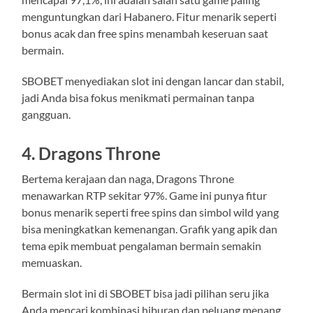
menguntungkan dari Habanero. Fitur menarik seperti
bonus acak dan free spins menambah keseruan saat
bermain.
SBOBET menyediakan slot ini dengan lancar dan stabil,
jadi Anda bisa fokus menikmati permainan tanpa
gangguan.
4.
Dragons Throne
Bertema kerajaan dan naga, Dragons Throne
menawarkan RTP sekitar 97%. Game ini punya fitur
bonus menarik seperti free spins dan simbol wild yang
bisa meningkatkan kemenangan. Grafik yang apik dan
tema epik membuat pengalaman bermain semakin
memuaskan.
Bermain slot ini di SBOBET bisa jadi pilihan seru jika
Anda mencari kombinasi hiburan dan peluang menang