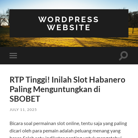
WORDPRESS
WEBSITE
Toggle
Toggle
search
mobile
field
menu
RTP Tinggi! Inilah Slot Habanero
Paling Menguntungkan di
SBOBET
JULY 11, 2025
Bicara soal permainan slot online, tentu saja yang paling
dicari oleh para pemain adalah peluang menang yang
besar. Salah satu indikator penting untuk mengetahui