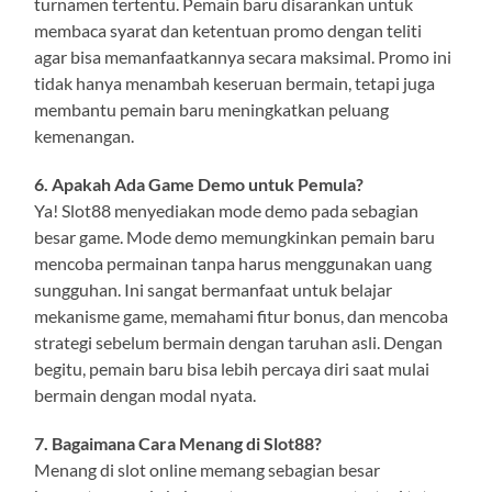
turnamen tertentu. Pemain baru disarankan untuk
membaca syarat dan ketentuan promo dengan teliti
agar bisa memanfaatkannya secara maksimal. Promo ini
tidak hanya menambah keseruan bermain, tetapi juga
membantu pemain baru meningkatkan peluang
kemenangan.
6. Apakah Ada Game Demo untuk Pemula?
Ya! Slot88 menyediakan mode demo pada sebagian
besar game. Mode demo memungkinkan pemain baru
mencoba permainan tanpa harus menggunakan uang
sungguhan. Ini sangat bermanfaat untuk belajar
mekanisme game, memahami fitur bonus, dan mencoba
strategi sebelum bermain dengan taruhan asli. Dengan
begitu, pemain baru bisa lebih percaya diri saat mulai
bermain dengan modal nyata.
7. Bagaimana Cara Menang di Slot88?
Menang di slot online memang sebagian besar