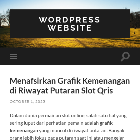
WORDPRESS
WEBSITE
Toggle
Toggle
search
mobile
field
menu
Menafsirkan Grafik Kemenangan
di Riwayat Putaran Slot Qris
OCTOBER 1, 2025
Dalam dunia permainan slot online, salah satu hal yang
sering luput dari perhatian pemain adalah
grafik
kemenangan
yang muncul di riwayat putaran. Banyak
orang lebih fokus pada putaran saat ini atau mengejar