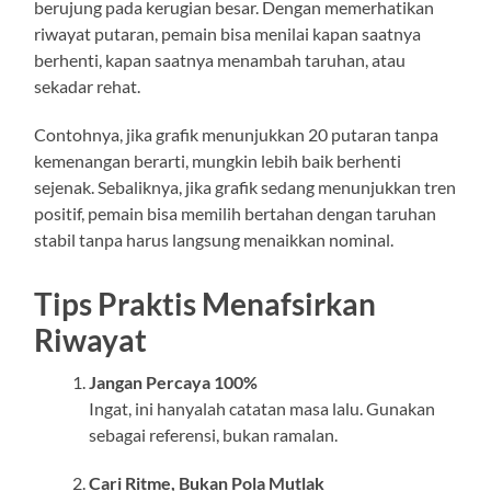
berujung pada kerugian besar. Dengan memerhatikan
riwayat putaran, pemain bisa menilai kapan saatnya
berhenti, kapan saatnya menambah taruhan, atau
sekadar rehat.
Contohnya, jika grafik menunjukkan 20 putaran tanpa
kemenangan berarti, mungkin lebih baik berhenti
sejenak. Sebaliknya, jika grafik sedang menunjukkan tren
positif, pemain bisa memilih bertahan dengan taruhan
stabil tanpa harus langsung menaikkan nominal.
Tips Praktis Menafsirkan
Riwayat
Jangan Percaya 100%
Ingat, ini hanyalah catatan masa lalu. Gunakan
sebagai referensi, bukan ramalan.
Cari Ritme, Bukan Pola Mutlak