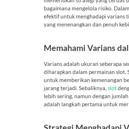
memerlukan strategi yang cerdas
bagaimana mengelola risiko. Dalam 
efektif untuk menghadapi varians t
yang menenangkan dan penuh kebi
Memahami Varians dal
Varians adalah ukuran seberapa s
diharapkan dalam permainan slot. S
untuk memberikan kemenangan besa
jarang terjadi. Sebaliknya,
slot
deng
lebih sering, namun dengan jumlah
adalah langkah pertama untuk meru
Strategi Menghadapi V