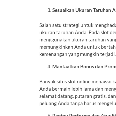
Sesuaikan Ukuran Taruhan 
Salah satu strategi untuk menghad
ukuran taruhan Anda. Pada slot den
menggunakan ukuran taruhan yang l
memungkinkan Anda untuk bertahan
kemenangan yang mungkin terjadi.
Manfaatkan Bonus dan Prom
Banyak situs slot online menawar
Anda bermain lebih lama dan meng
selamat datang, putaran gratis, d
peluang Anda tanpa harus mengelu
Pantau Performa dan Atur St