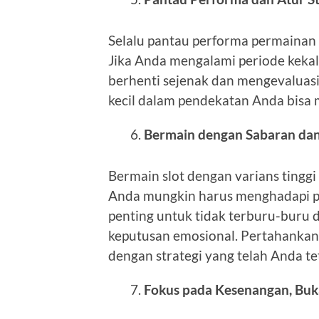
Selalu pantau performa permainan A
Jika Anda mengalami periode keka
berhenti sejenak dan mengevaluas
kecil dalam pendekatan Anda bisa
Bermain dengan Sabaran da
Bermain slot dengan varians ting
Anda mungkin harus menghadapi p
penting untuk tidak terburu-buru
keputusan emosional. Pertahankan
dengan strategi yang telah Anda te
Fokus pada Kesenangan, Bu