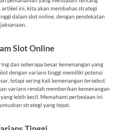
 dan pemahaman yang mendalam tentang
artikel ini, kita akan membahas strategi
inggi dalam slot online, dengan pendekatan
jaksanaan.
am Slot Online
ering dan seberapa besar kemenangan yang
lot dengan varians tinggi memiliki potensi
r, tetapi sering kali kemenangan tersebut
an varians rendah memberikan kemenangan
 yang lebih kecil. Memahami perbedaan ini
muskan strategi yang tepat.
arians Tinggi