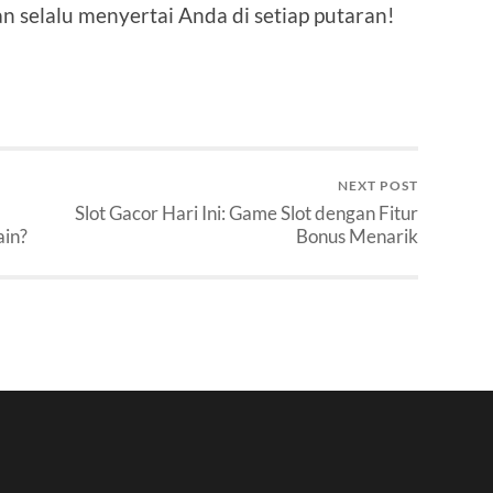
 selalu menyertai Anda di setiap putaran!
NEXT POST
Slot Gacor Hari Ini: Game Slot dengan Fitur
ain?
Bonus Menarik