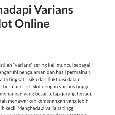
hadapi Varians
lot Online
stilah “varians” sering kali muncul sebagai
engaruhi pengalaman dan hasil permainan.
pada tingkat risiko dan fluktuasi dalam
 bermain slot. Slot dengan varians tinggi
menangan yang besar tetapi jarang terjadi,
endah menawarkan kemenangan yang lebih
ih kecil. Menghadapi varians tinggi