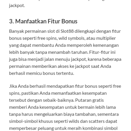
jackpot.
3. Manfaatkan Fitur Bonus
Banyak permainan slot di Slot88 dilengkapi dengan fitur
bonus seperti free spins, wild symbols, atau multiplier
yang dapat membantu Anda memperoleh kemenangan
lebih banyak tanpa menambah taruhan. Fitur-fitur ini
juga bisa menjadi jalan menuju jackpot, karena beberapa
permainan memberikan akses ke jackpot saat Anda
berhasil memicu bonus tertentu.
Jika Anda berhasil mendapatkan fitur bonus seperti free
spins, pastikan Anda memanfaatkan kesempatan
tersebut dengan sebaik-baiknya. Putaran gratis
memberi Anda kesempatan untuk bermain lebih lama
tanpa harus mengeluarkan biaya tambahan, sementara
simbol-simbol khusus seperti wilds dan scatters dapat
memperbesar peluang untuk meraih kombinasi simbol