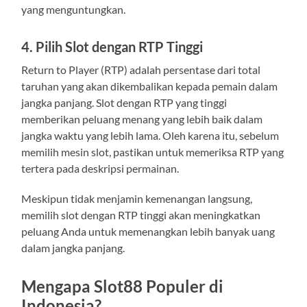
yang menguntungkan.
4. Pilih Slot dengan RTP Tinggi
Return to Player (RTP) adalah persentase dari total
taruhan yang akan dikembalikan kepada pemain dalam
jangka panjang. Slot dengan RTP yang tinggi
memberikan peluang menang yang lebih baik dalam
jangka waktu yang lebih lama. Oleh karena itu, sebelum
memilih mesin slot, pastikan untuk memeriksa RTP yang
tertera pada deskripsi permainan.
Meskipun tidak menjamin kemenangan langsung,
memilih slot dengan RTP tinggi akan meningkatkan
peluang Anda untuk memenangkan lebih banyak uang
dalam jangka panjang.
Mengapa Slot88 Populer di
Indonesia?