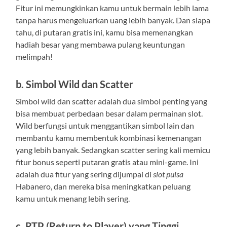
Fitur ini memungkinkan kamu untuk bermain lebih lama
tanpa harus mengeluarkan uang lebih banyak. Dan siapa
tahu, di putaran gratis ini, kamu bisa memenangkan
hadiah besar yang membawa pulang keuntungan
melimpah!
b.
Simbol Wild dan Scatter
Simbol wild dan scatter adalah dua simbol penting yang
bisa membuat perbedaan besar dalam permainan slot.
Wild berfungsi untuk menggantikan simbol lain dan
membantu kamu membentuk kombinasi kemenangan
yang lebih banyak. Sedangkan scatter sering kali memicu
fitur bonus seperti putaran gratis atau mini-game. Ini
adalah dua fitur yang sering dijumpai di
slot pulsa
Habanero, dan mereka bisa meningkatkan peluang
kamu untuk menang lebih sering.
c.
RTP (Return to Player) yang Tinggi