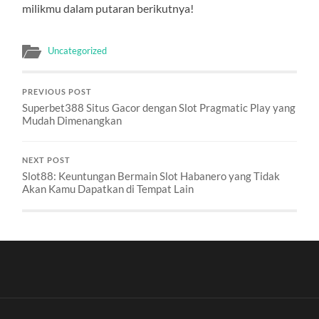
milikmu dalam putaran berikutnya!
Uncategorized
PREVIOUS POST
Superbet388 Situs Gacor dengan Slot Pragmatic Play yang
Mudah Dimenangkan
NEXT POST
Slot88: Keuntungan Bermain Slot Habanero yang Tidak
Akan Kamu Dapatkan di Tempat Lain