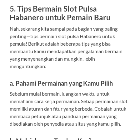
5. Tips Bermain Slot Pulsa
Habanero untuk Pemain Baru
Nah, sekarang kita sampai pada bagian yang paling
penting—tips bermain slot pulsa Habanero untuk
pemula! Berikut adalah beberapa tips yang bisa
membantu kamu mendapatkan pengalaman bermain
yang menyenangkan dan mungkin, lebih
menguntungkan:
a.
Pahami Permainan yang Kamu Pilih
Sebelum mulai bermain, luangkan waktu untuk
memahami cara kerja permainan. Setiap permainan slot
memiliki aturan dan fitur yang berbeda. Cobalah untuk
membaca petunjuk atau panduan permainan yang
disediakan oleh penyedia atau situs yang kamu pilih.