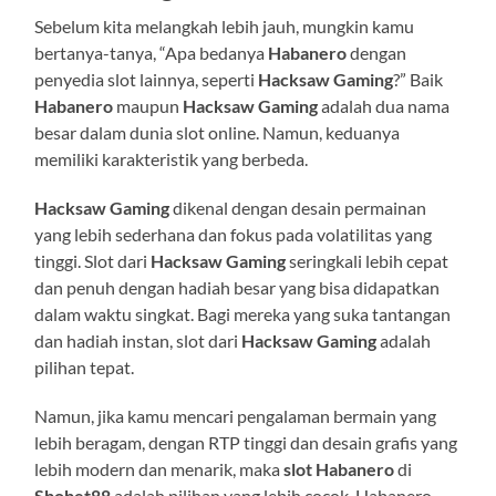
Sebelum kita melangkah lebih jauh, mungkin kamu
bertanya-tanya, “Apa bedanya
Habanero
dengan
penyedia slot lainnya, seperti
Hacksaw Gaming
?” Baik
Habanero
maupun
Hacksaw Gaming
adalah dua nama
besar dalam dunia slot online. Namun, keduanya
memiliki karakteristik yang berbeda.
Hacksaw Gaming
dikenal dengan desain permainan
yang lebih sederhana dan fokus pada volatilitas yang
tinggi. Slot dari
Hacksaw Gaming
seringkali lebih cepat
dan penuh dengan hadiah besar yang bisa didapatkan
dalam waktu singkat. Bagi mereka yang suka tantangan
dan hadiah instan, slot dari
Hacksaw Gaming
adalah
pilihan tepat.
Namun, jika kamu mencari pengalaman bermain yang
lebih beragam, dengan RTP tinggi dan desain grafis yang
lebih modern dan menarik, maka
slot Habanero
di
Sbobet88
adalah pilihan yang lebih cocok. Habanero