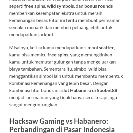
seperti
free spins
,
wild symbols
, dan
bonus rounds
memberikan kesempatan ekstra untuk meraih
kemenangan besar. Fitur ini tentu membuat permainan
semakin menarik dan memberi peluang lebih untuk
mendapatkan jackpot.
Misalnya, ketika kamu mendapatkan simbol
scatter
,
kamu bisa memicu
free spins
, yang memungkinkan
kamu untuk memutar gulungan tanpa mengeluarkan
biaya tambahan. Sementara itu, simbol
wild
bisa
menggantikan simbol lain untuk membantu membentuk
kombinasi kemenangan yang lebih besar. Dengan
kombinasi fitur bonus ini,
slot Habanero
di
Sbobet88
menjadi permainan yang tidak hanya seru, tetapi juga
sangat menguntungkan.
Hacksaw Gaming vs Habanero:
Perbandingan di Pasar Indonesia