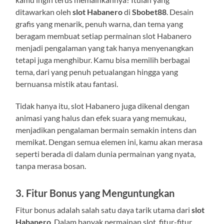
ditawarkan oleh
slot Habanero
di
Sbobet88
. Desain
grafis yang menarik, penuh warna, dan tema yang
beragam membuat setiap permainan slot Habanero
menjadi pengalaman yang tak hanya menyenangkan
tetapi juga menghibur. Kamu bisa memilih berbagai
tema, dari yang penuh petualangan hingga yang
bernuansa mistik atau fantasi.
Tidak hanya itu, slot Habanero juga dikenal dengan
animasi yang halus dan efek suara yang memukau,
menjadikan pengalaman bermain semakin intens dan
memikat. Dengan semua elemen ini, kamu akan merasa
seperti berada di dalam dunia permainan yang nyata,
tanpa merasa bosan.
3.
Fitur Bonus yang Menguntungkan
Fitur bonus adalah salah satu daya tarik utama dari
slot
Habanero
. Dalam banyak permainan slot, fitur-fitur