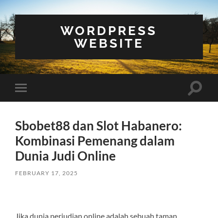
WORDPRESS
WEBSITE
Toggle
Toggle
search
mobile
field
menu
Sbobet88 dan Slot Habanero:
Kombinasi Pemenang dalam
Dunia Judi Online
FEBRUARY 17, 2025
Jika dunia perjudian online adalah sebuah taman