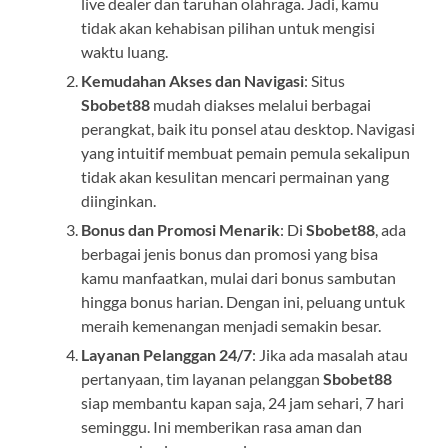
live dealer dan taruhan olahraga. Jadi, kamu
tidak akan kehabisan pilihan untuk mengisi
waktu luang.
Kemudahan Akses dan Navigasi
: Situs
Sbobet88
mudah diakses melalui berbagai
perangkat, baik itu ponsel atau desktop. Navigasi
yang intuitif membuat pemain pemula sekalipun
tidak akan kesulitan mencari permainan yang
diinginkan.
Bonus dan Promosi Menarik
: Di
Sbobet88
, ada
berbagai jenis bonus dan promosi yang bisa
kamu manfaatkan, mulai dari bonus sambutan
hingga bonus harian. Dengan ini, peluang untuk
meraih kemenangan menjadi semakin besar.
Layanan Pelanggan 24/7
: Jika ada masalah atau
pertanyaan, tim layanan pelanggan
Sbobet88
siap membantu kapan saja, 24 jam sehari, 7 hari
seminggu. Ini memberikan rasa aman dan