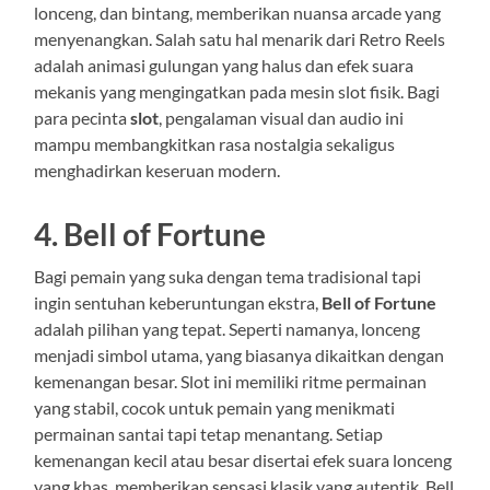
lonceng, dan bintang, memberikan nuansa arcade yang
menyenangkan. Salah satu hal menarik dari Retro Reels
adalah animasi gulungan yang halus dan efek suara
mekanis yang mengingatkan pada mesin slot fisik. Bagi
para pecinta
slot
, pengalaman visual dan audio ini
mampu membangkitkan rasa nostalgia sekaligus
menghadirkan keseruan modern.
4. Bell of Fortune
Bagi pemain yang suka dengan tema tradisional tapi
ingin sentuhan keberuntungan ekstra,
Bell of Fortune
adalah pilihan yang tepat. Seperti namanya, lonceng
menjadi simbol utama, yang biasanya dikaitkan dengan
kemenangan besar. Slot ini memiliki ritme permainan
yang stabil, cocok untuk pemain yang menikmati
permainan santai tapi tetap menantang. Setiap
kemenangan kecil atau besar disertai efek suara lonceng
yang khas, memberikan sensasi klasik yang autentik. Bell