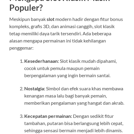
Populer?
Meskipun banyak
slot
modern hadir dengan fitur bonus
kompleks, grafis 3D, dan animasi canggih, slot klasik
tetap memiliki daya tarik tersendiri. Ada beberapa
alasan mengapa permainan ini tidak kehilangan
penggemar:
Kesederhanaan:
Slot klasik mudah dipahami,
cocok untuk pemula maupun pemain
berpengalaman yang ingin bermain santai.
Nostalgia:
Simbol dan efek suara khas membawa
kenangan masa lalu bagi banyak pemain,
memberikan pengalaman yang hangat dan akrab.
Kecepatan permainan:
Dengan sedikit fitur
tambahan, putaran bisa berlangsung lebih cepat,
sehingga sensasi bermain menjadi lebih dinamis.