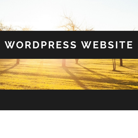
WORDPRESS WEBSITE