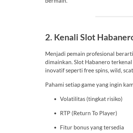
bermain.
2. Kenali Slot Habane
Menjadi pemain profesional berart
dimainkan. Slot Habanero terkenal 
inovatif seperti free spins, wild, sca
Pahami setiap game yang ingin kam
Volatilitas (tingkat risiko)
RTP (Return To Player)
Fitur bonus yang tersedia