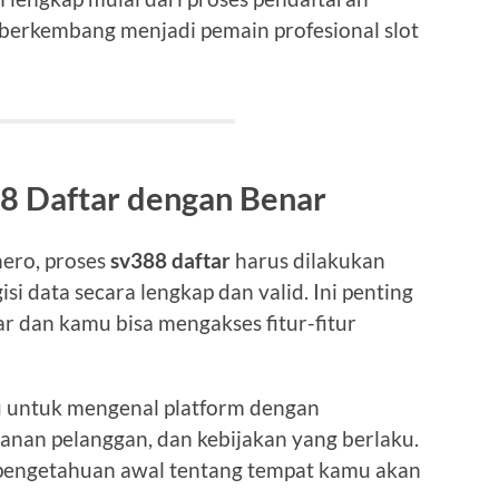
a berkembang menjadi pemain profesional slot
8 Daftar dengan Benar
nero, proses
sv388 daftar
harus dilakukan
i data secara lengkap dan valid. Ini penting
car dan kamu bisa mengakses fitur-fitur
u untuk mengenal platform dengan
anan pelanggan, dan kebijakan yang berlaku.
pengetahuan awal tentang tempat kamu akan