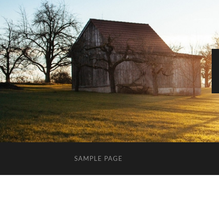
SAMPLE PAGE