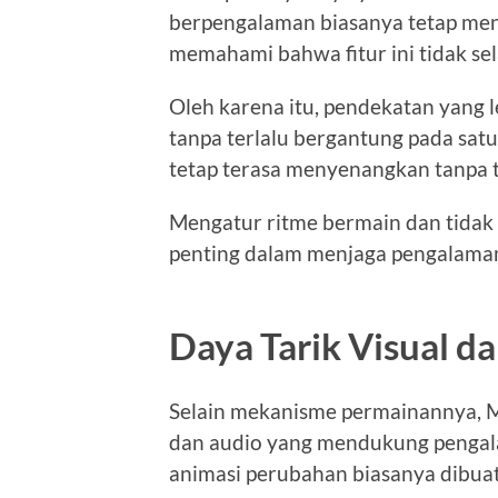
berpengalaman biasanya tetap menj
memahami bahwa fitur ini tidak sel
Oleh karena itu, pendekatan yang l
tanpa terlalu bergantung pada satu 
tetap terasa menyenangkan tanpa 
Mengatur ritme bermain dan tidak 
penting dalam menjaga pengalaman 
Daya Tarik Visual d
Selain mekanisme permainannya, MG
dan audio yang mendukung pengala
animasi perubahan biasanya dibuat