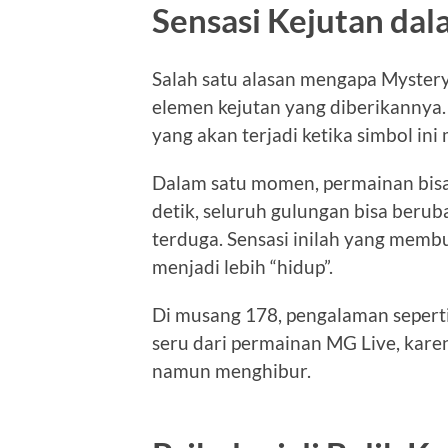
Sensasi Kejutan dal
Salah satu alasan mengapa Mystery
elemen kejutan yang diberikannya.
yang akan terjadi ketika simbol ini
Dalam satu momen, permainan bisa 
detik, seluruh gulungan bisa beru
terduga. Sensasi inilah yang mem
menjadi lebih “hidup”.
Di musang 178, pengalaman seperti 
seru dari permainan MG Live, kar
namun menghibur.