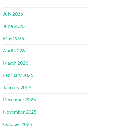
July 2026
June 2026
May 2026
April 2026
March 2026
February 2026
January 2026
December 2025
November 2025
October 2025