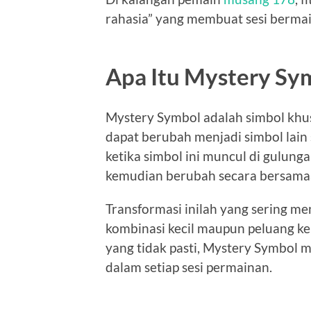
rahasia” yang membuat sesi bermai
Apa Itu Mystery Sy
Mystery Symbol adalah simbol khu
dapat berubah menjadi simbol lain 
ketika simbol ini muncul di gulung
kemudian berubah secara bersamaa
Transformasi inilah yang sering me
kombinasi kecil maupun peluang ke
yang tidak pasti, Mystery Symbol me
dalam setiap sesi permainan.