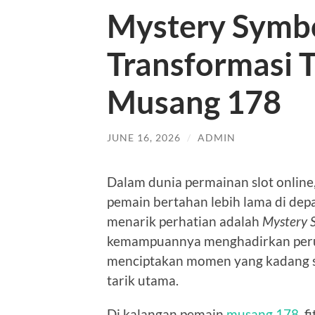
Mystery Symbo
Transformasi T
Musang 178
JUNE 16, 2026
/
ADMIN
Dalam dunia permainan slot online
pemain bertahan lebih lama di depan
menarik perhatian adalah
Mystery 
kemampuannya menghadirkan perub
menciptakan momen yang kadang su
tarik utama.
Di kalangan pemain
musang 178
, 