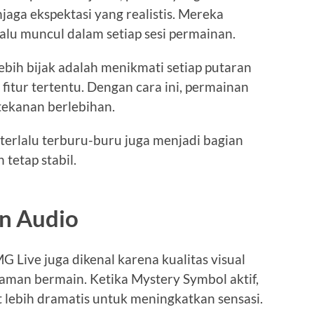
aga ekspektasi yang realistis. Mereka
alu muncul dalam setiap sesi permainan.
ebih bijak adalah menikmati setiap putaran
fitur tertentu. Dengan cara ini, permainan
tekanan berlebihan.
terlalu terburu-buru juga menjadi bagian
tetap stabil.
an Audio
 Live juga dikenal karena kualitas visual
man bermain. Ketika Mystery Symbol aktif,
 lebih dramatis untuk meningkatkan sensasi.