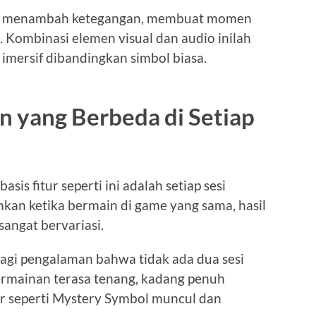
uga menambah ketegangan, membuat momen
n. Kombinasi elemen visual dan audio inilah
 imersif dibandingkan simbol biasa.
 yang Berbeda di Setiap
asis fitur seperti ini adalah setiap sesi
hkan ketika bermain di game yang sama, hasil
angat bervariasi.
agi pengalaman bahwa tidak ada dua sesi
rmainan terasa tenang, kadang penuh
ur seperti Mystery Symbol muncul dan