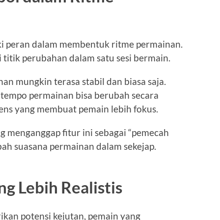
iki peran dalam membentuk ritme permainan.
 titik perubahan dalam satu sesi bermain.
an mungkin terasa stabil dan biasa saja.
, tempo permainan bisa berubah secara
ens yang membuat pemain lebih fokus.
g menganggap fitur ini sebagai “pemecah
h suasana permainan dalam sekejap.
g Lebih Realistis
an potensi kejutan, pemain yang