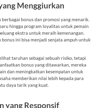
 yang Menggiurkan
an berbagai bonus dan promosi yang menarik.
baru hingga program loyalitas untuk pemain
 peluang ekstra untuk meraih kemenangan.
bonus ini bisa menjadi senjata ampuh untuk
ihat taruhan sebagai sebuah risiko, tetapi
anfaatkan bonus yang ditawarkan, mereka
ain dan meningkatkan kesempatan untuk
rusaha memberikan nilai lebih kepada para
tu daya tarik yang kuat.
 yang Responsif