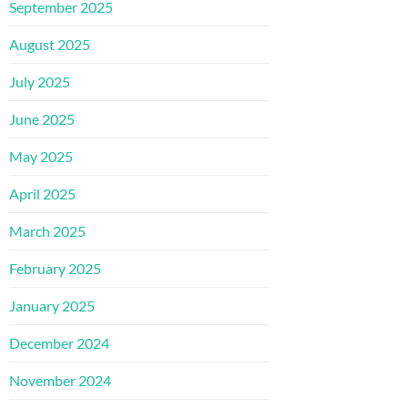
September 2025
August 2025
July 2025
June 2025
May 2025
April 2025
March 2025
February 2025
January 2025
December 2024
November 2024