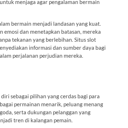
i untuk menjaga agar pengalaman bermain
lam bermain menjadi landasan yang kuat.
an emosi dan menetapkan batasan, mereka
npa tekanan yang berlebihan. Situs slot
enyediakan informasi dan sumber daya bagi
lam perjalanan perjudian mereka.
diri sebagai pilihan yang cerdas bagi para
rbagai permainan menarik, peluang menang
ggoda, serta dukungan pelanggan yang
menjadi tren di kalangan pemain.