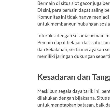
Bermain di situs slot gacor juga b
Di sini, para pemain dapat saling be
Komunitas ini tidak hanya menjadi 
untuk membangun hubungan sosial 
Interaksi dengan sesama pemain me
Pemain dapat belajar dari satu sam
dan kekalahan, serta merayakan se
memiliki jaringan dukungan seperti
Kesadaran dan Tan
Meskipun segala daya tarik ini, pe
dilakukan dengan bijaksana. Situs 
untuk menetapkan batasan, baik d