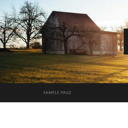
SAMPLE PAGE