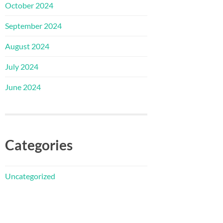
October 2024
September 2024
August 2024
July 2024
June 2024
Categories
Uncategorized