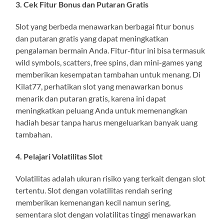
3. Cek Fitur Bonus dan Putaran Gratis
Slot yang berbeda menawarkan berbagai fitur bonus
dan putaran gratis yang dapat meningkatkan
pengalaman bermain Anda. Fitur-fitur ini bisa termasuk
wild symbols, scatters, free spins, dan mini-games yang
memberikan kesempatan tambahan untuk menang. Di
Kilat77, perhatikan slot yang menawarkan bonus
menarik dan putaran gratis, karena ini dapat
meningkatkan peluang Anda untuk memenangkan
hadiah besar tanpa harus mengeluarkan banyak uang
tambahan.
4. Pelajari Volatilitas Slot
Volatilitas adalah ukuran risiko yang terkait dengan slot
tertentu. Slot dengan volatilitas rendah sering
memberikan kemenangan kecil namun sering,
sementara slot dengan volatilitas tinggi menawarkan