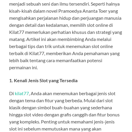
menjadi sebuah seni dan ilmu tersendiri. Seperti halnya
kisah-kisah dalam novel Pramoedya Ananta Toer yang
mengisahkan perjalanan hidup dan perjuangan manusia
dengan detail dan kedalaman, memilih slot online di
Kilat77 memerlukan perhatian khusus dan strategi yang
matang. Artikel ini akan membimbing Anda melalui
berbagai tips dan trik untuk menemukan slot online
terbaik di Kilat77, memberikan Anda pemahaman yang
lebih baik tentang cara memanfaatkan potensi
permainan ini.
1. Kenali Jenis Slot yang Tersedia
Di
kilat77
, Anda akan menemukan berbagai jenis slot
dengan tema dan fitur yang berbeda. Mulai dari slot
klasik dengan simbol buah-buahan yang sederhana
hingga slot video dengan grafis canggih dan fitur bonus
yang kompleks. Penting untuk memahami jenis-jenis
slot ini sebelum memutuskan mana yang akan