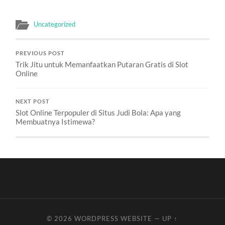
Uncategorized
PREVIOUS POST
Trik Jitu untuk Memanfaatkan Putaran Gratis di Slot
Online
NEXT POST
Slot Online Terpopuler di Situs Judi Bola: Apa yang
Membuatnya Istimewa?
© 2026
WORDPRESS WEBSITE
—
UP ↑