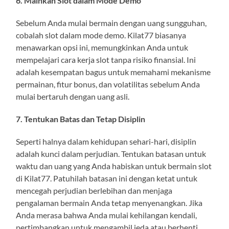
6. Mainkan Slot dalam Mode Demo
Sebelum Anda mulai bermain dengan uang sungguhan,
cobalah slot dalam mode demo. Kilat77 biasanya
menawarkan opsi ini, memungkinkan Anda untuk
mempelajari cara kerja slot tanpa risiko finansial. Ini
adalah kesempatan bagus untuk memahami mekanisme
permainan, fitur bonus, dan volatilitas sebelum Anda
mulai bertaruh dengan uang asli.
7. Tentukan Batas dan Tetap Disiplin
Seperti halnya dalam kehidupan sehari-hari, disiplin
adalah kunci dalam perjudian. Tentukan batasan untuk
waktu dan uang yang Anda habiskan untuk bermain slot
di Kilat77. Patuhilah batasan ini dengan ketat untuk
mencegah perjudian berlebihan dan menjaga
pengalaman bermain Anda tetap menyenangkan. Jika
Anda merasa bahwa Anda mulai kehilangan kendali,
pertimbangkan untuk mengambil jeda atau berhenti