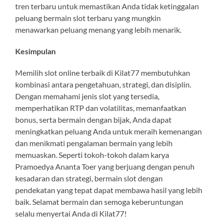
tren terbaru untuk memastikan Anda tidak ketinggalan
peluang bermain slot terbaru yang mungkin
menawarkan peluang menang yang lebih menarik.
Kesimpulan
Memilih slot online terbaik di Kilat77 membutuhkan
kombinasi antara pengetahuan, strategi, dan disiplin.
Dengan memahami jenis slot yang tersedia,
memperhatikan RTP dan volatilitas, memanfaatkan
bonus, serta bermain dengan bijak, Anda dapat
meningkatkan peluang Anda untuk meraih kemenangan
dan menikmati pengalaman bermain yang lebih
memuaskan. Seperti tokoh-tokoh dalam karya
Pramoedya Ananta Toer yang berjuang dengan penuh
kesadaran dan strategi, bermain slot dengan
pendekatan yang tepat dapat membawa hasil yang lebih
baik. Selamat bermain dan semoga keberuntungan
selalu menyertai Anda di Kilat77!