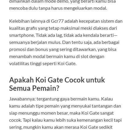
dimainkan dalam mode demo, yang berarti kamu bisa
mencoba dulu tanpa harus mengeluarkan modal.
Kelebihan lainnya di Gcr77 adalah kecepatan sistem dan
kualitas grafis yang tetap maksimal meski diakses dari
smartphone. Tidak ada lag, tidak ada kendala berarti—
semuanya berjalan mulus. Dan tentu saja, ada berbagai
promosi dan bonus yang sering ditawarkan, yang bisa
menambah modal bermain kamu di slot dengan
volatilitas tinggi seperti Koi Gate.
Apakah Koi Gate Cocok untuk
Semua Pemain?
Jawabannya: tergantung gaya bermain kamu. Kalau
kamu adalah tipe pemain yang menyukai tantangan dan
siap menunggu momen besar, maka Koi Gate sangat
cocok. Tapi kalau kamu lebih suka kemenangan kecil tapi
sering, mungkin kamu akan merasa Koi Gate sedikit