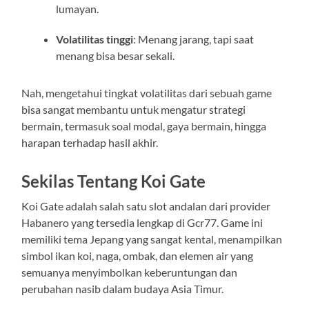
lumayan.
Volatilitas tinggi
: Menang jarang, tapi saat
menang bisa besar sekali.
Nah, mengetahui tingkat volatilitas dari sebuah game
bisa sangat membantu untuk mengatur strategi
bermain, termasuk soal modal, gaya bermain, hingga
harapan terhadap hasil akhir.
Sekilas Tentang Koi Gate
Koi Gate adalah salah satu slot andalan dari provider
Habanero yang tersedia lengkap di Gcr77. Game ini
memiliki tema Jepang yang sangat kental, menampilkan
simbol ikan koi, naga, ombak, dan elemen air yang
semuanya menyimbolkan keberuntungan dan
perubahan nasib dalam budaya Asia Timur.