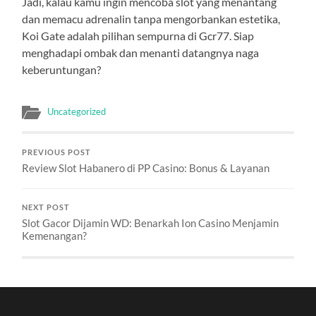
Jadi, kalau kamu ingin mencoba slot yang menantang
dan memacu adrenalin tanpa mengorbankan estetika,
Koi Gate adalah pilihan sempurna di Gcr77. Siap
menghadapi ombak dan menanti datangnya naga
keberuntungan?
Uncategorized
PREVIOUS POST
Review Slot Habanero di PP Casino: Bonus & Layanan
NEXT POST
Slot Gacor Dijamin WD: Benarkah Ion Casino Menjamin
Kemenangan?