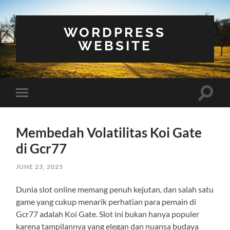
WORDPRESS
WEBSITE
Toggle
Toggle
search
mobile
field
menu
Membedah Volatilitas Koi Gate
di Gcr77
JUNE 23, 2025
Dunia slot online memang penuh kejutan, dan salah satu
game yang cukup menarik perhatian para pemain di
Gcr77 adalah Koi Gate. Slot ini bukan hanya populer
karena tampilannya yang elegan dan nuansa budaya