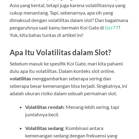
Asia yang kental, tetapi juga karena volatilitasnya yang
cukup menantang. Tapi, sebenarnya, apa sih yang
dimaksud dengan volatilitas dalam slot? Dan bagaimana
pengaruhnya saat kamu bermain Koi Gate di
Gcr77
?
Yuk, kita bahas tuntas di artikel ini!
Apa Itu Volatilitas dalam Slot?
Sebelum masuk ke spesifik Koi Gate, mari kita pahami
dulu apa itu volatilitas. Dalam konteks slot online,
volatilitas
menggambarkan seberapa sering dan
seberapa besar kemenangan bisa terjadi. Singkatnya, ini
adalah ukuran risiko dalam sebuah permainan slot.
Volatilitas rendah
: Menang lebih sering, tapi
jumlahnya kecil.
Volatilitas sedang
: Kombinasi antara
kemenangan sedang dengan frekuensi yang