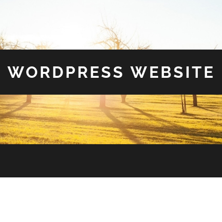
WORDPRESS WEBSITE