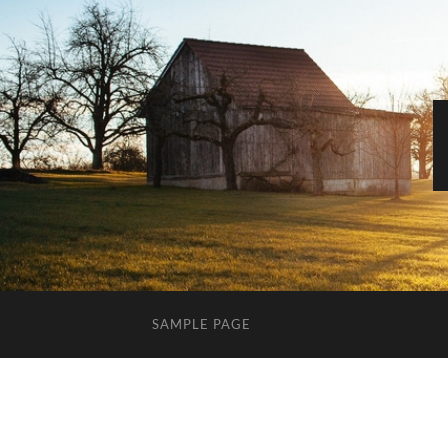
SAMPLE PAGE