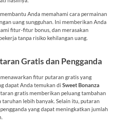
ati hasilnya.
sa membantu Anda memahami cara permainan
engan uang sungguhan. Ini memberikan Anda
mi fitur-fitur bonus, dan merasakan
kerja tanpa risiko kehilangan uang.
utaran Gratis dan Pengganda
i menawarkan fitur putaran gratis yang
ng dapat Anda temukan di
Sweet Bonanza
utaran gratis memberikan peluang tambahan
aruhan lebih banyak. Selain itu, putaran
gan pengganda yang dapat meningkatkan jumlah
n.