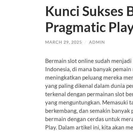
Kunci Sukses 
Pragmatic Pla
MARCH 29, 2025
/
ADMIN
Bermain slot online sudah menjadi 
Indonesia, di mana banyak pemain
meningkatkan peluang mereka mera
yang paling dikenal dalam dunia pe
terkenal dengan permainan slot ber
yang menguntungkan. Memasuki tah
berkembang, dan semakin banyak p
bermain dengan cerdas untuk mera
Play. Dalam artikel ini, kita akan