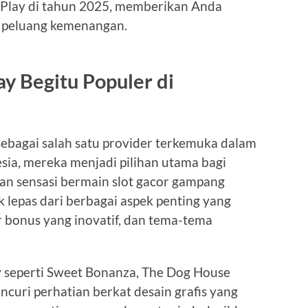
Play di tahun 2025, memberikan Anda
 peluang kemenangan.
y Begitu Populer di
sebagai salah satu provider terkemuka dalam
esia, mereka menjadi pilihan utama bagi
an sensasi bermain slot gacor gampang
 lepas dari berbagai aspek penting yang
ur bonus yang inovatif, dan tema-tema
y seperti Sweet Bonanza, The Dog House
curi perhatian berkat desain grafis yang