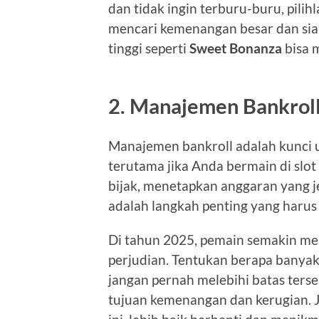
dan tidak ingin terburu-buru, pilihl
mencari kemenangan besar dan siap 
tinggi seperti
Sweet Bonanza
bisa m
2. Manajemen Bankroll
Manajemen bankroll adalah kunci 
terutama jika Anda bermain di slot
bijak, menetapkan anggaran yang j
adalah langkah penting yang harus 
Di tahun 2025, pemain semakin me
perjudian. Tentukan berapa banyak
jangan pernah melebihi batas terse
tujuan kemenangan dan kerugian. J