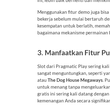
ini, lebih baik berhenti dan menikm
Menggunakan fitur demo juga bi
bekerja sebelum mulai bertaruh d
kesempatan untuk berlatih, memaha
bagaimana mekanisme permainan be
3. Manfaatkan Fitur P
Slot dari Pragmatic Play sering kal
sangat menguntungkan, seperti ya
atau
The Dog House Megaways
. P
untuk menang tanpa mengeluarkan t
gratis ini sering kali datang den
kemenangan Anda secara signifika