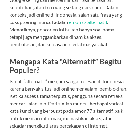
kebutuhan, atau tren yang sedang naik daun. Dalam
konteks judi online di Indonesia, salah satu frasa yang
cukup sering muncul adalah
emon77 alternatif
.
Menariknya, pencarian ini bukan hanya soal nama,
tetapi juga menggambarkan dinamika akses,
pembatasan, dan kebiasaan digital masyarakat.
Mengapa Kata “Alternatif” Begitu
Populer?
Istilah “alternatif” menjadi sangat relevan di Indonesia
karena banyak situs judi online mengalami pemblokiran.
Ketika akses utama terputus, pengguna secara refleks
mencari jalan lain. Dari sinilah muncul berbagai variasi
kata kunci yang berpusat pada emon77 alternatif, baik
untuk mencari informasi, memastikan akses, atau
sekadar mengikuti arus percakapan di internet.