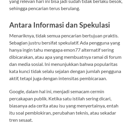
yang relevan hari ini bisa jadi sudah tidak berlaku besok,
sehingga pencarian terus berulang.
Antara Informasi dan Spekulasi
Menariknya, tidak semua pencarian bertujuan praktis.
Sebagian justru bersifat spekulatif. Ada pengguna yang
hanya ingin tahu mengapa emon77 alternatif sering
dibicarakan, atau apa yang membuatnya ramai di forum
dan media sosial. Ini menunjukkan bahwa popularitas
kata kunci tidak selalu sejalan dengan jumlah pengguna
aktif, tetapi juga dengan intensitas pembicaraan.
Google, dalam hal ini, menjadi semacam cermin
percakapan publik. Ketika satu istilah sering dicari,
biasanya ada cerita atau isu yang menyertainya, entah
itu soal pemblokiran, perubahan teknis, atau sekadar
tren sesaat.