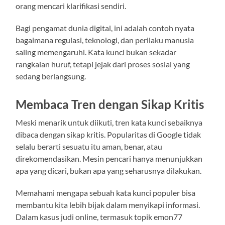
orang mencari klarifikasi sendiri.
Bagi pengamat dunia digital, ini adalah contoh nyata
bagaimana regulasi, teknologi, dan perilaku manusia
saling memengaruhi. Kata kunci bukan sekadar
rangkaian huruf, tetapi jejak dari proses sosial yang
sedang berlangsung.
Membaca Tren dengan Sikap Kritis
Meski menarik untuk diikuti, tren kata kunci sebaiknya
dibaca dengan sikap kritis. Popularitas di Google tidak
selalu berarti sesuatu itu aman, benar, atau
direkomendasikan. Mesin pencari hanya menunjukkan
apa yang dicari, bukan apa yang seharusnya dilakukan.
Memahami mengapa sebuah kata kunci populer bisa
membantu kita lebih bijak dalam menyikapi informasi.
Dalam kasus judi online, termasuk topik emon77