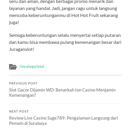
seru dan aman, dengan berbagai promo menarik dan
layanan yang handal. Jadi, jangan ragu untuk langsung
mencoba keberuntunganmu di Hot Hot Fruit sekarang
juga!
Semoga keberuntungan selalu menyertai setiap putaran
dan kamu bisa membawa pulang kemenangan besar dari
Juraganslot!
Uncategorized
PREVIOUS POST
Slot Gacor Dijamin WD: Benarkah Ion Casino Menjamin
Kemenangan?
NEXT POST
Review Live Casino Suge789: Pengalaman Langsung dari
Pemain di Surabaya