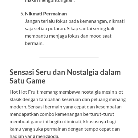
Nikmati Permainan
Jangan terlalu fokus pada kemenangan, nikmati
saja setiap putaran. Sikap santai sering kali
membantu menjaga fokus dan mood saat
bermain.
Sensasi Seru dan Nostalgia dalam
Satu Game
Hot Hot Fruit memang membawa nostalgia mesin slot
klasik dengan tambahan keseruan dan peluang menang
modern. Sensasi bermain yang cepat dan kesempatan
mendapatkan combo kemenangan berturut-turut
membuat game ini begitu diminati, khususnya bagi
kamu yang suka permainan dengan tempo cepat dan
hadiah yang menggoda.