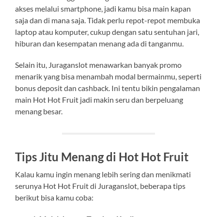
akses melalui smartphone, jadi kamu bisa main kapan
saja dan di mana saja. Tidak perlu repot-repot membuka
laptop atau komputer, cukup dengan satu sentuhan jari,
hiburan dan kesempatan menang ada di tanganmu.
Selain itu, Juraganslot menawarkan banyak promo
menarik yang bisa menambah modal bermainmu, seperti
bonus deposit dan cashback. Ini tentu bikin pengalaman
main Hot Hot Fruit jadi makin seru dan berpeluang
menang besar.
Tips Jitu Menang di Hot Hot Fruit
Kalau kamu ingin menang lebih sering dan menikmati
serunya Hot Hot Fruit di Juraganslot, beberapa tips
berikut bisa kamu coba: