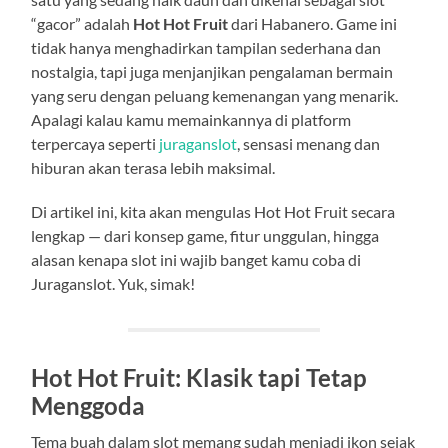
“gacor” adalah
Hot Hot Fruit
dari Habanero. Game ini
tidak hanya menghadirkan tampilan sederhana dan
nostalgia, tapi juga menjanjikan pengalaman bermain
yang seru dengan peluang kemenangan yang menarik.
Apalagi kalau kamu memainkannya di platform
terpercaya seperti
juraganslot
, sensasi menang dan
hiburan akan terasa lebih maksimal.
Di artikel ini, kita akan mengulas Hot Hot Fruit secara
lengkap — dari konsep game, fitur unggulan, hingga
alasan kenapa slot ini wajib banget kamu coba di
Juraganslot. Yuk, simak!
Hot Hot Fruit: Klasik tapi Tetap
Menggoda
Tema buah dalam slot memang sudah menjadi ikon sejak