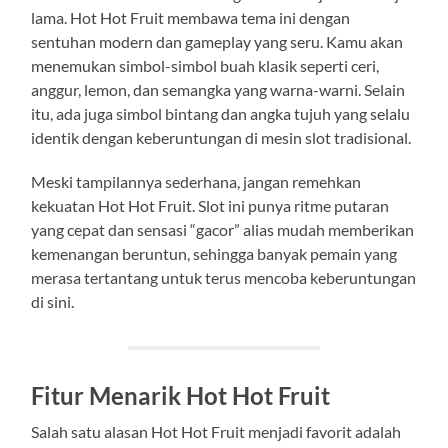
lama. Hot Hot Fruit membawa tema ini dengan
sentuhan modern dan gameplay yang seru. Kamu akan
menemukan simbol-simbol buah klasik seperti ceri,
anggur, lemon, dan semangka yang warna-warni. Selain
itu, ada juga simbol bintang dan angka tujuh yang selalu
identik dengan keberuntungan di mesin slot tradisional.
Meski tampilannya sederhana, jangan remehkan
kekuatan Hot Hot Fruit. Slot ini punya ritme putaran
yang cepat dan sensasi “gacor” alias mudah memberikan
kemenangan beruntun, sehingga banyak pemain yang
merasa tertantang untuk terus mencoba keberuntungan
di sini.
Fitur Menarik Hot Hot Fruit
Salah satu alasan Hot Hot Fruit menjadi favorit adalah