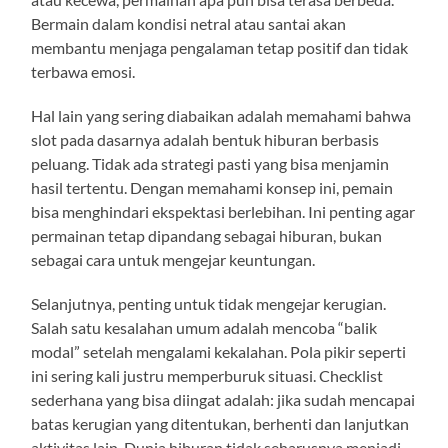
Bermain dalam kondisi netral atau santai akan
membantu menjaga pengalaman tetap positif dan tidak
terbawa emosi.
Hal lain yang sering diabaikan adalah memahami bahwa
slot pada dasarnya adalah bentuk hiburan berbasis
peluang. Tidak ada strategi pasti yang bisa menjamin
hasil tertentu. Dengan memahami konsep ini, pemain
bisa menghindari ekspektasi berlebihan. Ini penting agar
permainan tetap dipandang sebagai hiburan, bukan
sebagai cara untuk mengejar keuntungan.
Selanjutnya, penting untuk tidak mengejar kerugian.
Salah satu kesalahan umum adalah mencoba “balik
modal” setelah mengalami kekalahan. Pola pikir seperti
ini sering kali justru memperburuk situasi. Checklist
sederhana yang bisa diingat adalah: jika sudah mencapai
batas kerugian yang ditentukan, berhenti dan lanjutkan
aktivitas lain. Dunia hiburan tidak seharusnya menjadi