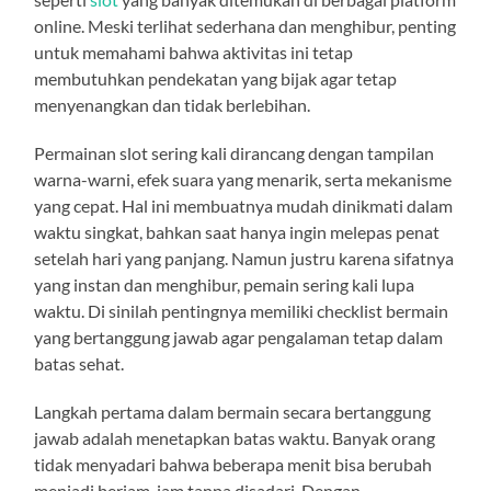
online. Meski terlihat sederhana dan menghibur, penting
untuk memahami bahwa aktivitas ini tetap
membutuhkan pendekatan yang bijak agar tetap
menyenangkan dan tidak berlebihan.
Permainan slot sering kali dirancang dengan tampilan
warna-warni, efek suara yang menarik, serta mekanisme
yang cepat. Hal ini membuatnya mudah dinikmati dalam
waktu singkat, bahkan saat hanya ingin melepas penat
setelah hari yang panjang. Namun justru karena sifatnya
yang instan dan menghibur, pemain sering kali lupa
waktu. Di sinilah pentingnya memiliki checklist bermain
yang bertanggung jawab agar pengalaman tetap dalam
batas sehat.
Langkah pertama dalam bermain secara bertanggung
jawab adalah menetapkan batas waktu. Banyak orang
tidak menyadari bahwa beberapa menit bisa berubah
menjadi berjam-jam tanpa disadari. Dengan