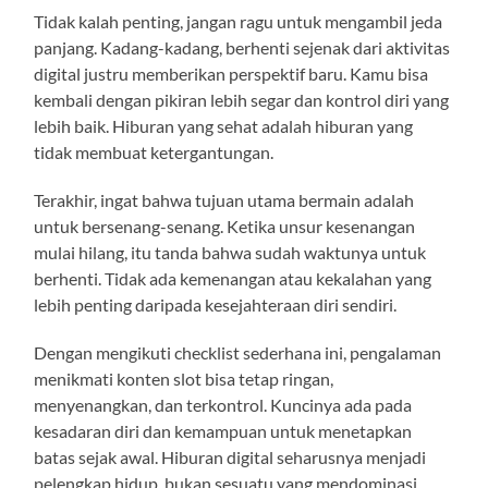
Tidak kalah penting, jangan ragu untuk mengambil jeda
panjang. Kadang-kadang, berhenti sejenak dari aktivitas
digital justru memberikan perspektif baru. Kamu bisa
kembali dengan pikiran lebih segar dan kontrol diri yang
lebih baik. Hiburan yang sehat adalah hiburan yang
tidak membuat ketergantungan.
Terakhir, ingat bahwa tujuan utama bermain adalah
untuk bersenang-senang. Ketika unsur kesenangan
mulai hilang, itu tanda bahwa sudah waktunya untuk
berhenti. Tidak ada kemenangan atau kekalahan yang
lebih penting daripada kesejahteraan diri sendiri.
Dengan mengikuti checklist sederhana ini, pengalaman
menikmati konten slot bisa tetap ringan,
menyenangkan, dan terkontrol. Kuncinya ada pada
kesadaran diri dan kemampuan untuk menetapkan
batas sejak awal. Hiburan digital seharusnya menjadi
pelengkap hidup, bukan sesuatu yang mendominasi.