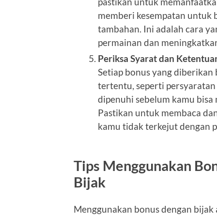
pastikan untuk memanfaatkan
memberi kesempatan untuk b
tambahan. Ini adalah cara ya
permainan dan meningkatkan
Periksa Syarat dan Ketentua
Setiap bonus yang diberikan 
tertentu, seperti persyarata
dipenuhi sebelum kamu bisa 
Pastikan untuk membaca dan
kamu tidak terkejut dengan 
Tips Menggunakan Bon
Bijak
Menggunakan bonus dengan bijak 