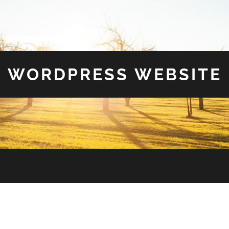
WORDPRESS WEBSITE