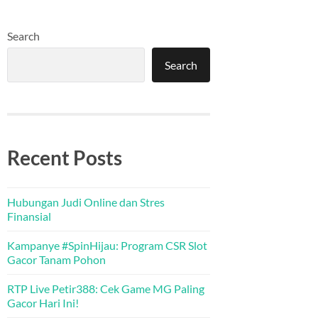
Search
Search
Recent Posts
Hubungan Judi Online dan Stres
Finansial
Kampanye #SpinHijau: Program CSR Slot
Gacor Tanam Pohon
RTP Live Petir388: Cek Game MG Paling
Gacor Hari Ini!