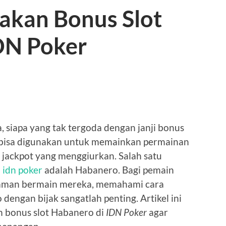
akan Bonus Slot
DN Poker
a, siapa yang tak tergoda dengan janji bonus
t bisa digunakan untuk memainkan permainan
 jackpot yang menggiurkan. Salah satu
i
idn poker
adalah Habanero. Bagi pemain
laman bermain mereka, memahami cara
engan bijak sangatlah penting. Artikel ini
bonus slot Habanero di
IDN Poker
agar