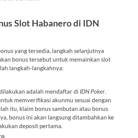
us Slot Habanero di IDN
onus yang tersedia, langkah selanjutnya
kan bonus tersebut untuk memainkan slot
alah langkah-langkahnya:
dilakukan adalah mendaftar di
IDN Poker
.
 untuk memverifikasi akunmu sesuai dengan
telah itu, klaim bonus sambutan atau bonus
nya, bonus ini akan langsung ditambahkan ke
akukan deposit pertama.
ro