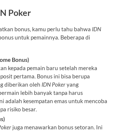
DN Poker
tkan bonus, kamu perlu tahu bahwa
IDN
bonus untuk pemainnya. Beberapa di
come Bonus)
ikan kepada pemain baru setelah mereka
osit pertama. Bonus ini bisa berupa
g diberikan oleh
IDN Poker
yang
rmain lebih banyak tanpa harus
Ini adalah kesempatan emas untuk mencoba
a risiko besar.
s)
Poker
juga menawarkan bonus setoran. Ini