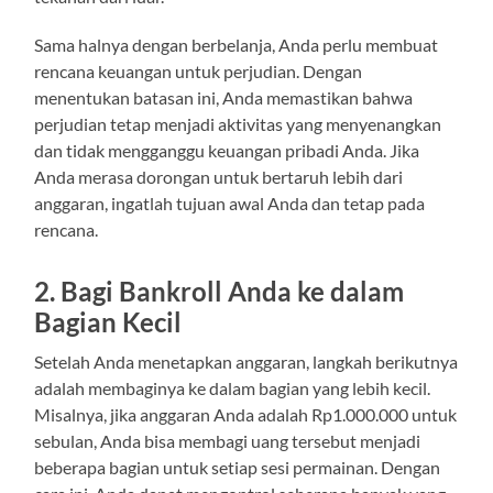
Sama halnya dengan berbelanja, Anda perlu membuat
rencana keuangan untuk perjudian. Dengan
menentukan batasan ini, Anda memastikan bahwa
perjudian tetap menjadi aktivitas yang menyenangkan
dan tidak mengganggu keuangan pribadi Anda. Jika
Anda merasa dorongan untuk bertaruh lebih dari
anggaran, ingatlah tujuan awal Anda dan tetap pada
rencana.
2.
Bagi Bankroll Anda ke dalam
Bagian Kecil
Setelah Anda menetapkan anggaran, langkah berikutnya
adalah membaginya ke dalam bagian yang lebih kecil.
Misalnya, jika anggaran Anda adalah Rp1.000.000 untuk
sebulan, Anda bisa membagi uang tersebut menjadi
beberapa bagian untuk setiap sesi permainan. Dengan