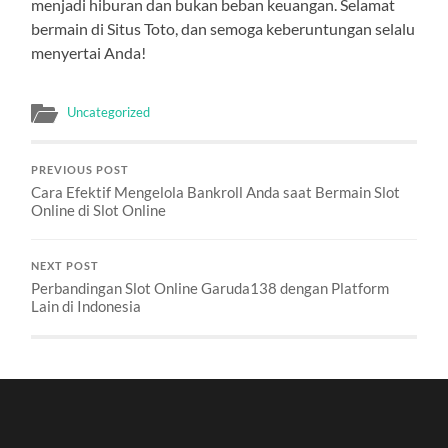
menjadi hiburan dan bukan beban keuangan. Selamat
bermain di Situs Toto, dan semoga keberuntungan selalu
menyertai Anda!
Uncategorized
PREVIOUS POST
Cara Efektif Mengelola Bankroll Anda saat Bermain Slot
Online di Slot Online
NEXT POST
Perbandingan Slot Online Garuda138 dengan Platform
Lain di Indonesia