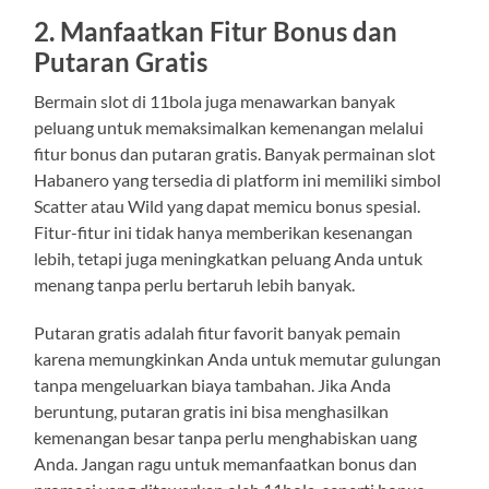
2. Manfaatkan Fitur Bonus dan
Putaran Gratis
Bermain slot di 11bola juga menawarkan banyak
peluang untuk memaksimalkan kemenangan melalui
fitur bonus dan putaran gratis. Banyak permainan slot
Habanero yang tersedia di platform ini memiliki simbol
Scatter atau Wild yang dapat memicu bonus spesial.
Fitur-fitur ini tidak hanya memberikan kesenangan
lebih, tetapi juga meningkatkan peluang Anda untuk
menang tanpa perlu bertaruh lebih banyak.
Putaran gratis adalah fitur favorit banyak pemain
karena memungkinkan Anda untuk memutar gulungan
tanpa mengeluarkan biaya tambahan. Jika Anda
beruntung, putaran gratis ini bisa menghasilkan
kemenangan besar tanpa perlu menghabiskan uang
Anda. Jangan ragu untuk memanfaatkan bonus dan