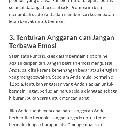
promosi yang ditawarkan oleh 11bola, seperti bonus
selamat datang atau cashback. Promosi ini bisa
menambah saldo Anda dan memberikan kesempatan
lebih banyak untuk bermain.
3. Tentukan Anggaran dan Jangan
Terbawa Emosi
Salah satu kunci sukses dalam bermain slot online
adalah disiplin diri. Jangan biarkan emosi menguasai
Anda, baik itu karena kemenangan besar atau kerugian
yang mengecewakan. Sebelum Anda mulai bermain di
11bola, tentukan anggaran yang Anda siapkan untuk
bermain. Ingat, perjudian harus selalu dianggap sebagai
hiburan, bukan cara untuk mencari uang.
Jika Anda sudah mencapai batas anggaran Anda,
berhentilah bermain. Jangan tergoda untuk terus
bermain dengan harapan bisa “mengembalikan”