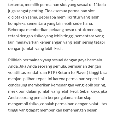
tertentu, memilih permainan slot yang sesuai di 11bola
juga sangat penting. Tidak semua permainan slot
diciptakan sama. Beberapa memiliki fitur yang lebih
kompleks, sementara yang lain lebih sederhana.
Beberapa memberikan peluang besar untuk menang,
tetapi dengan risiko yang lebih tinggi, sementara yang
lain menawarkan kemenangan yang lebih sering tetapi
dengan jumlah yang lebih kecil.
Pilihlah permainan yang sesuai dengan gaya bermain
Anda. Jika Anda seorang pemula, permainan dengan
volatilitas rendah dan RTP (Return to Player) tinggi bisa
menjadi pilihan tepat. Ini karena permainan seperti ini
cenderung memberikan kemenangan yang lebih sering,
meskipun dalam jumlah yang lebih kecil. Sebaliknya, jika
Anda seorang pemain berpengalaman dan siap
mengambil risiko, cobalah permainan dengan volatilitas
tinggi yang dapat memberikan kemenangan besar.