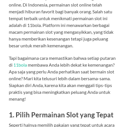
online. Di Indonesia, permainan slot online telah
menjadi hiburan favorit bagi banyak orang. Salah satu
tempat terbaik untuk menikmati permainan slot ini
adalah di 11bola. Platform ini menawarkan berbagai
macam permainan slot yang mengasyikkan, yang tidak
hanya memberikan kesenangan tetapi juga peluang
besar untuk meraih kemenangan.
Tapi bagaimana cara memastikan bahwa setiap putaran
di
11bola
membawa Anda lebih dekat ke kemenangan?
Apa saja yang perlu Anda perhatikan saat bermain slot
online? Mari kita telusuri lebih dalam bersama-sama.
Siapkan diri Anda, karena kita akan menggali tips-tips
praktis yang bisa meningkatkan peluang Anda untuk
menang!
1. Pilih Permainan Slot yang Tepat
Seperti halnya memilih pakaian yang tepat untuk acara