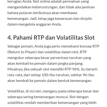
kerugian Anda. Slot online adalah permainan yang
mengandalkan keberuntungan, dan tidak ada jaminan
bahwa putaran berikutnya akan membawa
kemenangan. Jadi, tetap jaga kewarasan dan disiplin
dalam mengelola anggaran Anda.
4. Pahami RTP dan Volatilitas Slot
Sebagai pemain, Anda juga perlu memahami konsep RTP
(Return to Player) dan volatilitas dalam slot. RTP
mengukur seberapa besar persentase taruhan yang
akan kembali ke pemain dalam jangka panjang.
Misalnya, jika sebuah slot memiliki RTP 96%, itu berarti
rata-rata, dari setiap 100 ribu taruhan, sekitar 96 ribu
akan kembali ke pemain dalam bentuk kemenangan.
Volatilitas, di sisi lain, mengacu pada seberapa besar dan
seberapa sering kemenangan muncul. Slot dengan
volatilitas rendah memberikan kemenangan yang lebih